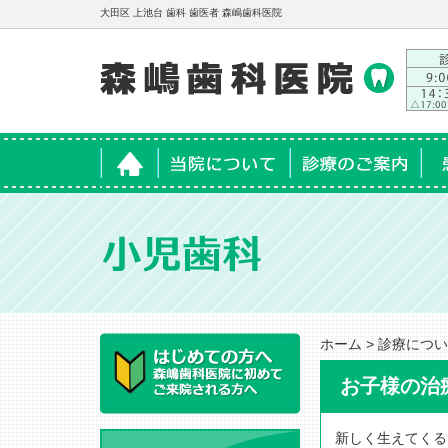
大田区 上池台 歯科 歯医者 森嶋歯科医院
ホーム
当院について
診療のご案内
患
ホーム
>
診療につい
お子様の治
新しく生えてくる