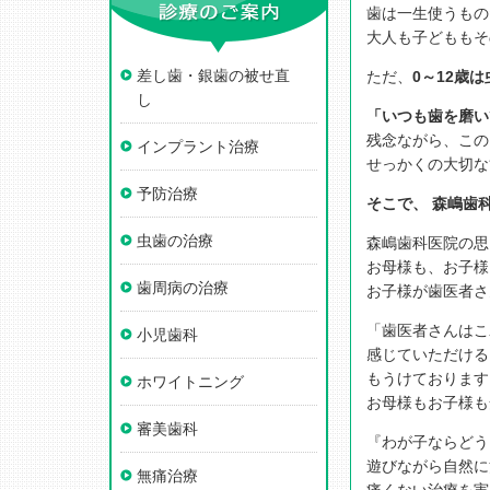
歯は一生使うもの
大人も子どももそ
差し歯・銀歯の被せ直
ただ、
0～12歳
し
「いつも歯を磨い
残念ながら、この
インプラント治療
せっかくの大切な
予防治療
そこで、 森嶋歯
虫歯の治療
森嶋歯科医院の思
お母様も、お子様
歯周病の治療
お子様が歯医者さ
「歯医者さんはこ
小児歯科
感じていただける
もうけております
ホワイトニング
お母様もお子様も
審美歯科
『わが子ならどう
遊びながら自然に
無痛治療